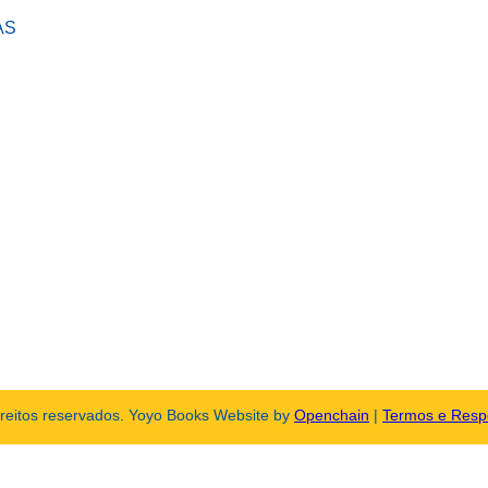
AS
ireitos reservados. Yoyo Books Website by
Openchain
|
Termos e Resp