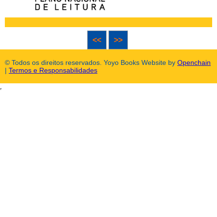
<<
>>
© Todos os direitos reservados. Yoyo Books Website by
Openchain
|
Termos e Responsabilidades