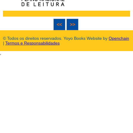
<<
>>
© Todos os direitos reservados. Yoyo Books Website by
Openchain
|
Termos e Responsabilidades