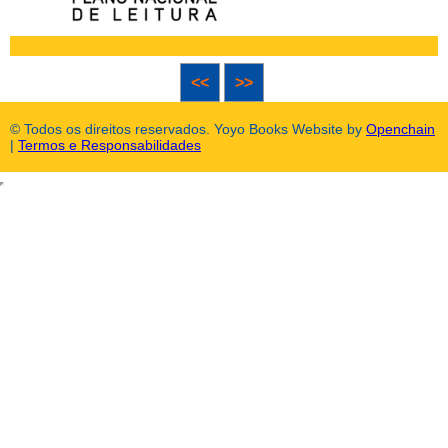
<<
>>
© Todos os direitos reservados. Yoyo Books Website by
Openchain
|
Termos e Responsabilidades