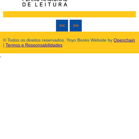
<<
>>
© Todos os direitos reservados. Yoyo Books Website by
Openchain
|
Termos e Responsabilidades