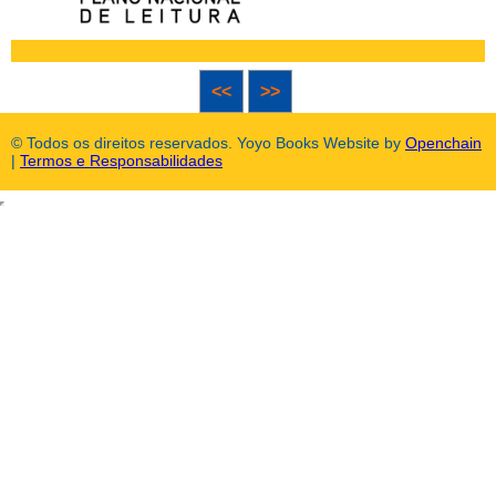
<<
>>
© Todos os direitos reservados. Yoyo Books Website by
Openchain
|
Termos e Responsabilidades