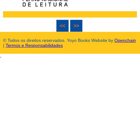
<<
>>
© Todos os direitos reservados. Yoyo Books Website by
Openchain
|
Termos e Responsabilidades