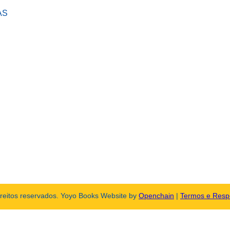
AS
ireitos reservados. Yoyo Books Website by
Openchain
|
Termos e Resp