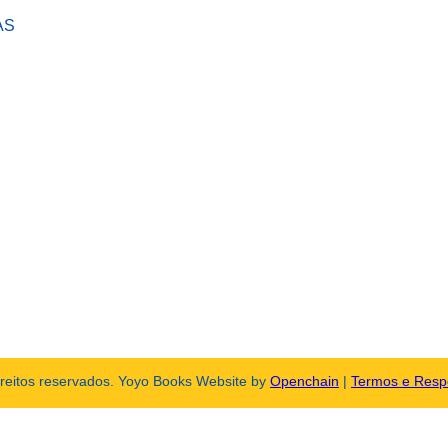
AS
ireitos reservados. Yoyo Books Website by
Openchain
|
Termos e Resp