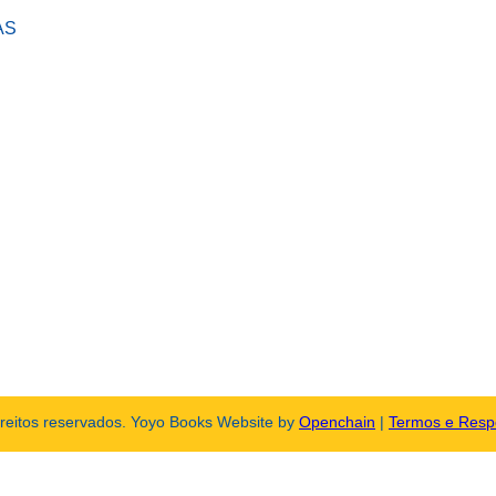
AS
ireitos reservados. Yoyo Books Website by
Openchain
|
Termos e Resp