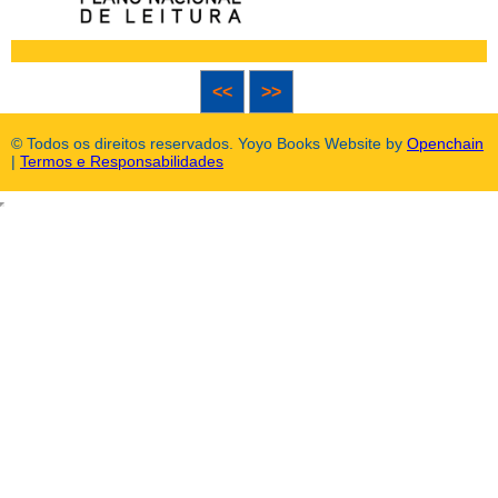
<<
>>
© Todos os direitos reservados. Yoyo Books Website by
Openchain
|
Termos e Responsabilidades