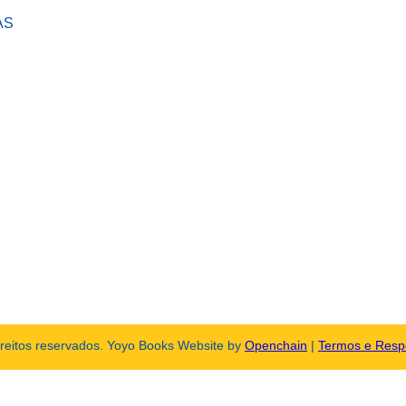
AS
ireitos reservados. Yoyo Books Website by
Openchain
|
Termos e Resp