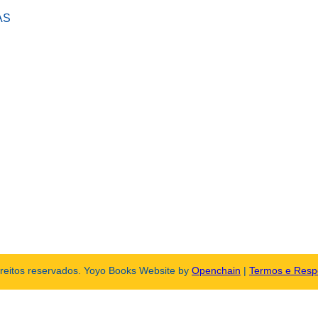
AS
ireitos reservados. Yoyo Books Website by
Openchain
|
Termos e Resp