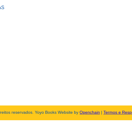
AS
ireitos reservados. Yoyo Books Website by
Openchain
|
Termos e Resp