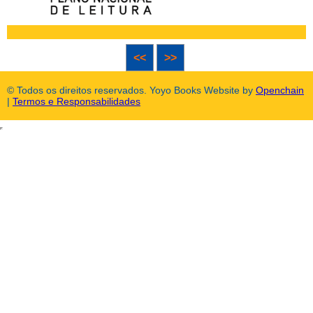
<<
>>
© Todos os direitos reservados. Yoyo Books Website by
Openchain
|
Termos e Responsabilidades