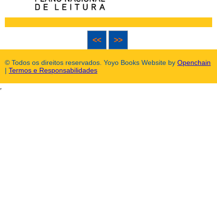
<<
>>
© Todos os direitos reservados. Yoyo Books Website by
Openchain
|
Termos e Responsabilidades