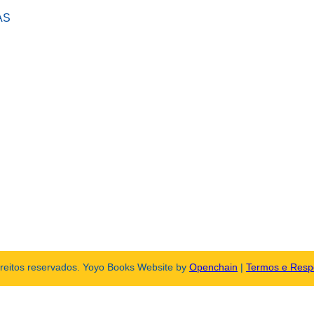
AS
ireitos reservados. Yoyo Books Website by
Openchain
|
Termos e Resp