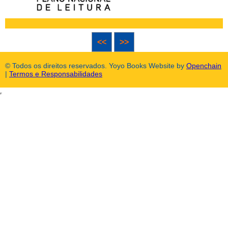
<<
>>
© Todos os direitos reservados. Yoyo Books Website by
Openchain
|
Termos e Responsabilidades