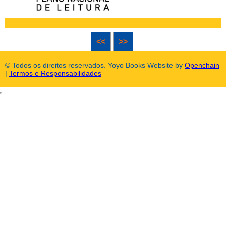
<<
>>
© Todos os direitos reservados. Yoyo Books Website by
Openchain
|
Termos e Responsabilidades