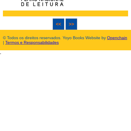
<<
>>
© Todos os direitos reservados. Yoyo Books Website by
Openchain
|
Termos e Responsabilidades