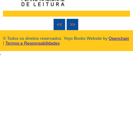
<<
>>
© Todos os direitos reservados. Yoyo Books Website by
Openchain
|
Termos e Responsabilidades