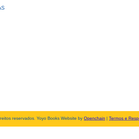
AS
ireitos reservados. Yoyo Books Website by
Openchain
|
Termos e Resp