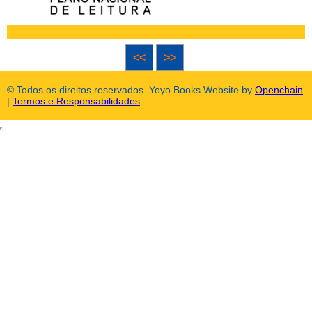
<<
>>
© Todos os direitos reservados. Yoyo Books Website by
Openchain
|
Termos e Responsabilidades