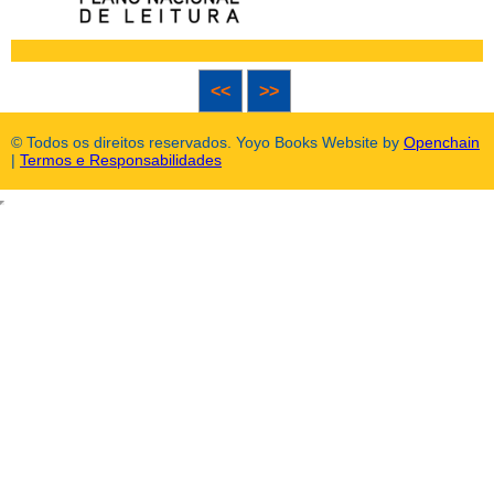
<<
>>
© Todos os direitos reservados. Yoyo Books Website by
Openchain
|
Termos e Responsabilidades