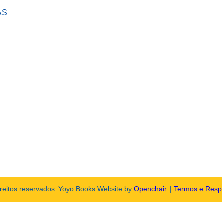
AS
ireitos reservados. Yoyo Books Website by
Openchain
|
Termos e Resp