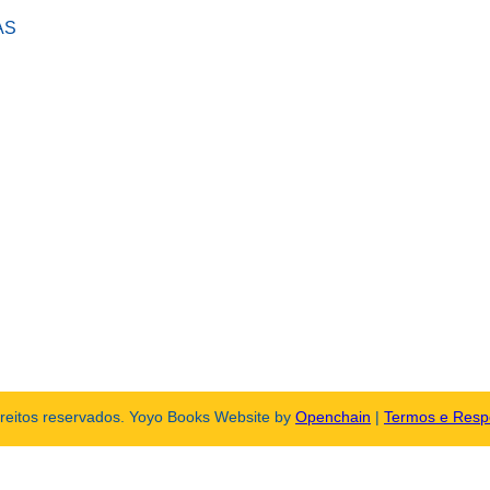
AS
ireitos reservados. Yoyo Books Website by
Openchain
|
Termos e Resp