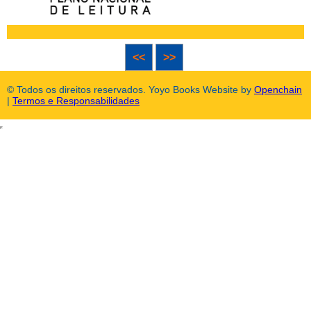
<<
>>
© Todos os direitos reservados. Yoyo Books Website by
Openchain
|
Termos e Responsabilidades