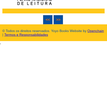
<<
>>
© Todos os direitos reservados. Yoyo Books Website by
Openchain
|
Termos e Responsabilidades