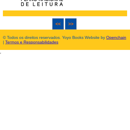
<<
>>
© Todos os direitos reservados. Yoyo Books Website by
Openchain
|
Termos e Responsabilidades