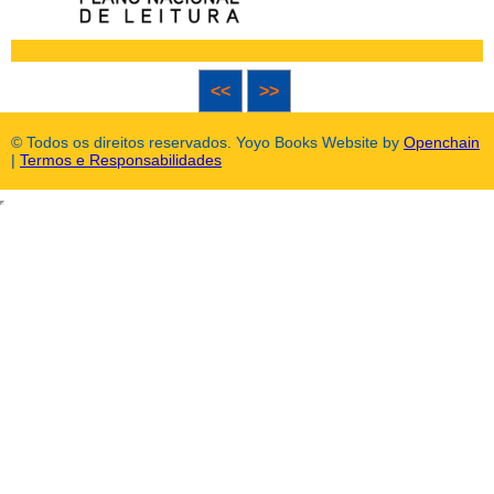
<<
>>
© Todos os direitos reservados. Yoyo Books Website by
Openchain
|
Termos e Responsabilidades