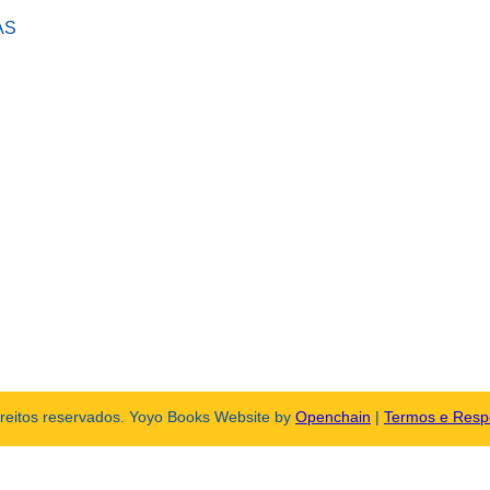
AS
ireitos reservados. Yoyo Books Website by
Openchain
|
Termos e Resp